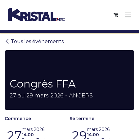
Se rendre au contenu
Tous les événements
Congrès FFA
27 au 29 mars 2026 - ANGERS
Commence
Se termine
mars 2026
mars 2026
27
29
14:00
14:00