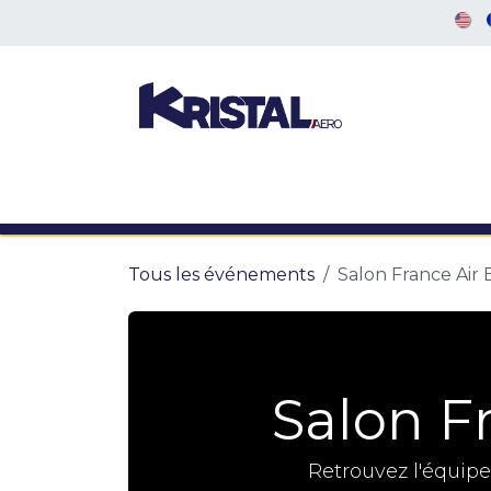
Se rendre au contenu
ACCUEIL
EVENEMENTS
NOS AC
Tous les événements
Salon France Air
Salon F
Retrouvez l'équip