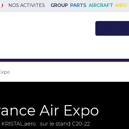
NOS ACTIVITES
GROUP
PARTS
AIRCRAFT
MRO
TIVITES
Rendez-vous
 Expo
rance Air Expo
e KRISTAL.aero sur le stand C20-22