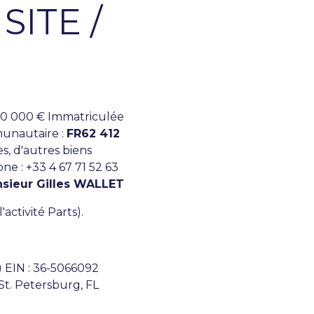
SITE /
e 10 000 € Immatriculée
unautaire :
FR62 412
, d'autres biens
ne : +33 4 67 71 52 63
sieur Gilles WALLET
ctivité Parts).
) EIN : 36-5066092
t. Petersburg, FL