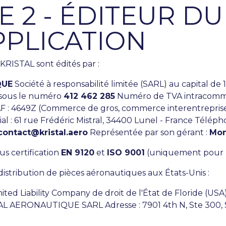
E 2 - ÉDITEUR DU 
PPLICATION
s KRISTAL sont édités par :
QUE
Société à responsabilité limitée (SARL) au capital d
 sous le numéro
412 462 285
Numéro de TVA intracomm
 : 4649Z (Commerce de gros, commerce interentreprises
l : 61 rue Frédéric Mistral, 34400 Lunel - France Télépho
contact@kristal.aero
Représentée par son gérant :
Mon
s certification
EN 9120
et
ISO 9001
(uniquement pour l'a
distribution de pièces aéronautiques aux États-Unis :
ited Liability Company de droit de l'État de Floride (USA
L AERONAUTIQUE SARL Adresse : 7901 4th N, Ste 300, S