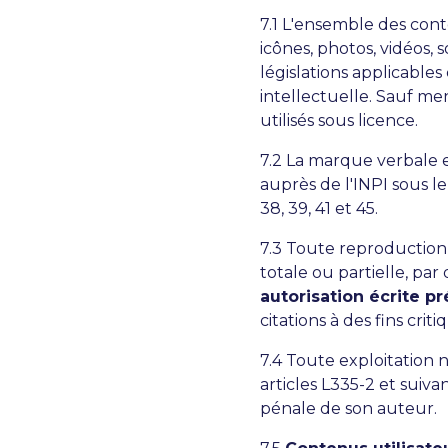
7.1 L'ensemble des conte
icônes, photos, vidéos, 
législations applicables
intellectuelle. Sauf ment
utilisés sous licence.
7.2 La marque verbale e
auprès de l'INPI sous le 
38, 39, 41 et 45.
7.3 Toute reproduction, 
totale ou partielle, pa
autorisation écrite pr
citations à des fins cri
7.4 Toute exploitation 
articles L335-2 et suiva
pénale de son auteur.