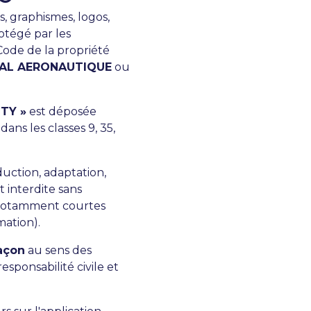
s, graphismes, logos,
otégé par les
 Code de la propriété
STAL AERONAUTIQUE
ou
TY »
est déposée
dans les classes 9, 35,
duction, adaptation,
 interdite sans
 (notamment courtes
mation).
açon
au sens des
esponsabilité civile et