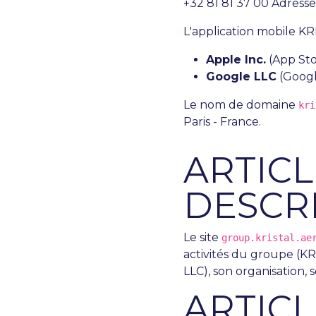
+32 81 81 37 00 Adresse
L'application mobile KRI
Apple Inc.
(App Sto
Google LLC
(Googl
Le nom de domaine
kri
Paris - France.
ARTICLE
DESCRI
Le site
group.kristal.ae
activités du groupe (K
LLC), son organisation, s
ARTICL