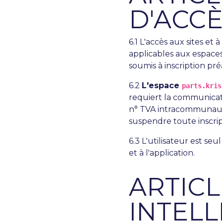
D'ACC
6.1 L'accès aux sites et 
applicables aux espace
soumis à inscription pré
6.2
L'espace
parts.kris
requiert la communicat
n° TVA intracommunauta
suspendre toute inscript
6.3 L'utilisateur est se
et à l'application.
ARTICL
INTEL