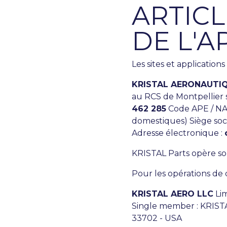
ARTICL
DE L'A
Les sites et application
KRISTAL AERONAUTI
au RCS de Montpellier
462 285
Code APE / NAF
domestiques) Siège socia
Adresse électronique :
KRISTAL Parts opère sou
Pour les opérations de 
KRISTAL AERO LLC
Lim
Single member : KRISTA
33702 - USA