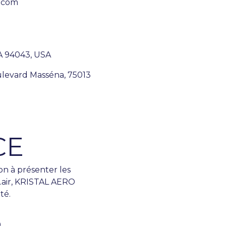
.com
A 94043, USA
ulevard Masséna, 75013
CE
ion à présenter les
.air, KRISTAL AERO
té.
S