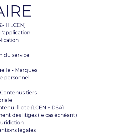
IRE
6-III LCEN)
l'application
lication
on du service
uelle - Marques
e personnel
 Contenus tiers
riale
enu illicite (LCEN + DSA)
ent des litiges (le cas échéant)
juridiction
ntions légales