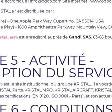
 électronique : info@odoo.com Site internet :
www.odoo
STAL.air est distribuée par :
re) - One Apple Park Way, Cupertino, CA 95014, USA
e Play) - 1600 Amphitheatre Parkway, Mountain View, C
est enregistré auprès de
Gandi SAS
, 63-65 bo
stal.aero
 5 - ACTIVITÉ -
PTION DU SERVI
est le site institutionnel du groupe KRISTAL. Il a vocat
ro
RISTAL Parts, KRISTAL MRO, KRISTAL AIRCRAFT, KRISTAL
es certifications (EN 9120, ISO 9001 - Parts), et son actuali
E 6 - CONDITION